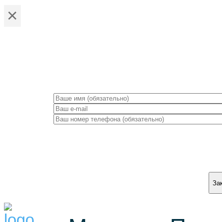
×
ЗА
За