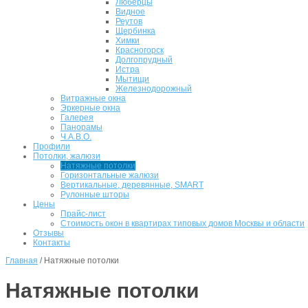
Люберцы
Видное
Реутов
Щербинка
Химки
Красногорск
Долгопрудный
Истра
Мытищи
Железнодорожный
Витражные окна
Эркерные окна
Галерея
Панорамы
Ч.А.В.О.
Профили
Потолки, жалюзи
Натяжные потолки
Горизонтальные жалюзи
Вертикальные, деревянные, SMART
Рулонные шторы
Цены
Прайс-лист
Стоимость окон в квартирах типовых домов Москвы и области
Отзывы
Контакты
Главная
/
Натяжные потолки
Натяжные потолки