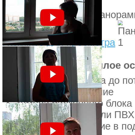
Посмотреть все 3D-панора
Нажмите для просмотра
ДЕРЕВНЯ МОКРОЕ
Можайский район
Теплое о
Остекление от пола до по
Частичное утепление
Замена балконного блока
Отделка стен панели ПВХ
Напольное покрытие в по