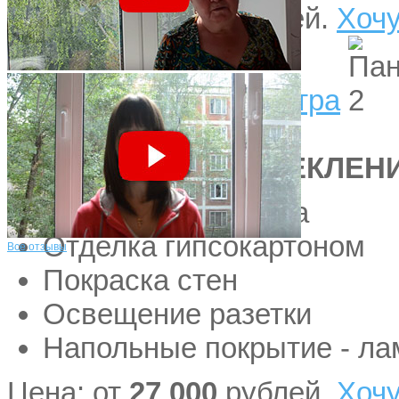
Цена: от
50 000
рублей.
Хочу
Нажмите для просмотра
Большая Очаковская
Дом 5
ТЕПЛОЕ ОСТЕКЛЕН
Утепление Балкона
Отделка гипсокартоном
Все отзывы
Покраска стен
Освещение разетки
Напольные покрытие - ла
Цена: от
27 000
рублей.
Хочу