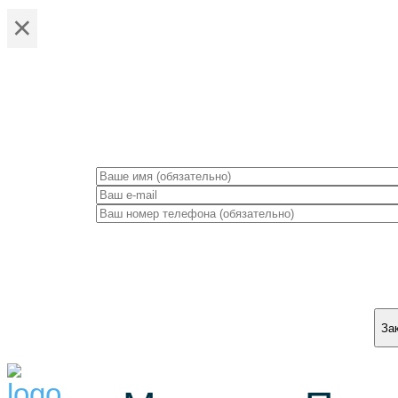
×
ЗА
За