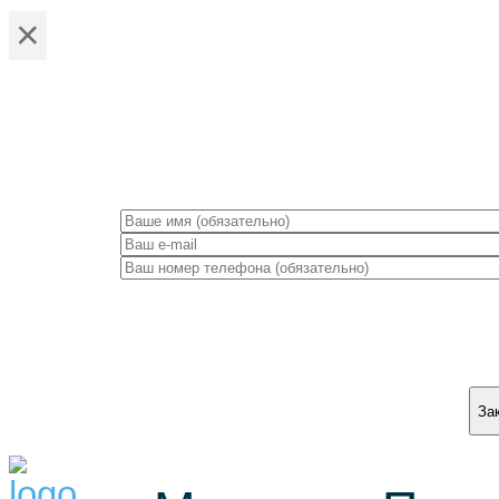
×
ЗА
За