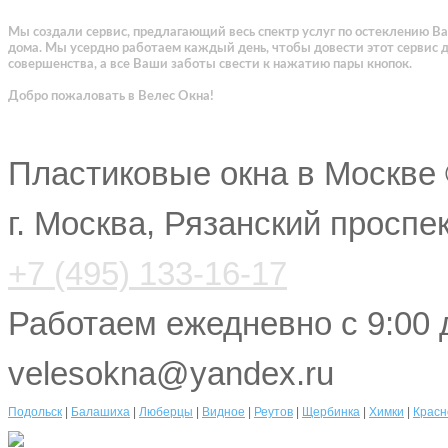
Мы создали сервис, предлагающий весь спектр услуг по остеклению В
дома. Мы усердно работаем каждый день, чтобы довести этот сервис 
совершенства, а все Ваши заботы свести к нажатию пары кнопок.
Добро пожаловать в Велес Окна!
Пластиковые окна в Москве
г. Москва, Рязанский проспе
+7 (495) 133-16-17
Работаем ежедневно с 9:00 
velesokna@yandex.ru
Подольск
|
Балашиха
|
Люберцы
|
Видное
|
Реутов
|
Щербинка
|
Химки
|
Красн