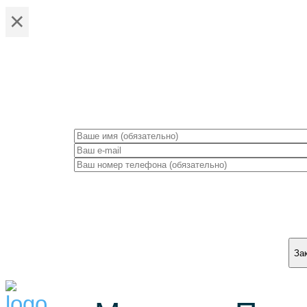
×
ЗА
За