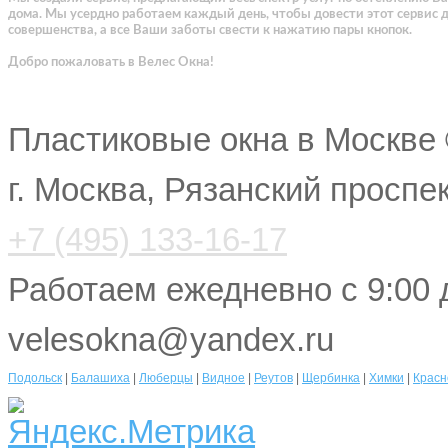
дома. Мы усердно работаем каждый день, чтобы довести этот сервис 
совершенства, а все Ваши заботы свести к нажатию пары кнопок.
Добро пожаловать в Велес Окна!
Пластиковые окна в Москве
г. Москва, Рязанский проспе
+7 (495) 133-16-17
Работаем ежедневно с 9:00 
velesokna@yandex.ru
Подольск
|
Балашиха
|
Люберцы
|
Видное
|
Реутов
|
Щербинка
|
Химки
|
Красн