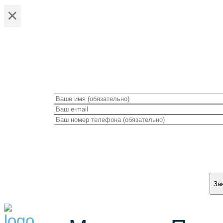
×
ЗА
За